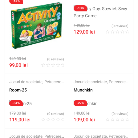
-34%
-13%
149,00
lei
(0 reviews)
129,00
lei
149,00
lei
(0 reviews)
99,00
lei
Jocuri de societate
,
Petrecere
,
Jocuri de societate
,
Petrecere
,
Second Hand
Second Hand
Room-25
Munchkin
-34%
-27%
179,00
lei
149,00
lei
(0 reviews)
(0 reviews)
119,00
lei
109,00
lei
Jocuri de societate
,
Petrecere
,
Jocuri de societate
,
Petrecere
,