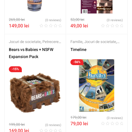
269,00
lei
53,00
lei
(0 reviews)
(0 reviews)
149,00
lei
49,00
lei
Jocuri de societate
,
Petrecere
,
Familie
,
Jocuri de societate
,
Second Hand
Petrecere
,
Second Hand
Bears vs Babies + NSFW
Timeline
Expansion Pack
-56%
-15%
179,00
lei
(0 reviews)
79,00
lei
199,00
lei
(0 reviews)
169,00
lei