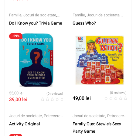
Familie
,
Jocuri de societate
,
Familie
,
Jocuri de societate
,
Petrecere
,
Second Hand
Petrecere
,
Second Hand
Do I Know you? Trivia Game
Guess Who?
-29%
55,00
lei
(0 reviews)
(0 reviews)
49,00
lei
39,00
lei
Jocuri de societate
,
Petrecere
,
Jocuri de societate
,
Petrecere
,
Second Hand
Second Hand
Activity Original
Family Guy: Stewie’s Sexy
Party Game