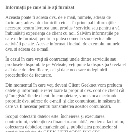
Informații pe care ni le-ați furnizat
Aceasta poate fi adresa dvs. de e-mail, numele, adresa de
facturare, adresa de domiciliu etc. – în principal informațiile
necesare pentru livrarea unui produs / serviciu sau pentru a vă
îmbunătăți experiența de client cu noi. Salvăm informațiile pe
care ni le furnizați pentru a putea comenta sau efectua alte
activități pe site. Aceste informații includ, de exemplu, numele
dvs. și adresa de e-mail.
În cazul în care vreţi să contractați unele dintre serviciile sau
produsele disponibile pe Website, veți pune la dispoziţia Geeknet
atât date de identificare, cât şi date necesare îndeplinirii
procedurilor de facturare.
Din momentul în care veţi deveni Client Geeknet vom prelucra
datele şi informaţiile referitoare la propriul dvs. cont de client cât
şi înregistrările de client. În completare, vom stoca electronic
propriile dvs. adrese de e-mail şi alte comunicaţii în măsura în
care va fi necesar pentru transmiterea acestor comunicări.
Scopul colectării datelor este: încheierea și executarea
contractului, evidenţierea financiar-contabilă, emiterea facturilor,
colectarea debitelor, marketingul şi publicitatea produselor şi