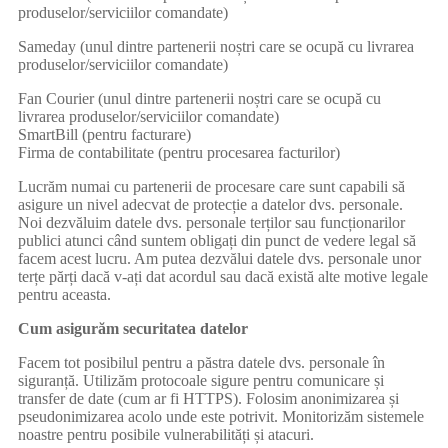
produselor/serviciilor comandate)
Sameday (unul dintre partenerii noștri care se ocupă cu livrarea
produselor/serviciilor comandate)
Fan Courier (unul dintre partenerii noștri care se ocupă cu
livrarea produselor/serviciilor comandate)
SmartBill (pentru facturare)
Firma de contabilitate (pentru procesarea facturilor)
Lucrăm numai cu partenerii de procesare care sunt capabili să
asigure un nivel adecvat de protecție a datelor dvs. personale.
Noi dezvăluim datele dvs. personale terților sau funcționarilor
publici atunci când suntem obligați din punct de vedere legal să
facem acest lucru. Am putea dezvălui datele dvs. personale unor
terțe părți dacă v-ați dat acordul sau dacă există alte motive legale
pentru aceasta.
Cum asigurăm securitatea datelor
Facem tot posibilul pentru a păstra datele dvs. personale în
siguranță. Utilizăm protocoale sigure pentru comunicare și
transfer de date (cum ar fi HTTPS). Folosim anonimizarea și
pseudonimizarea acolo unde este potrivit. Monitorizăm sistemele
noastre pentru posibile vulnerabilități și atacuri.