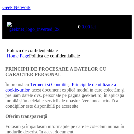
Geek Network
0
0,00
lei
Politica de confidențialitate
Home Page
Politica de confidențialitate
PRINCIPII DE PROCESARE A DATELOR CU
CARACTER PERSONAL
Împreună cu
Termeni si Conditii
și
Principiile de utilizare a
cookie-urilor
, acest document explică modul în care colectăm și
preluăm datele dvs. personale pe pagina geeknet.ro, în aplicația
mobilă și în celelalte servicii ale noastre. Versiunea actuală a
condițiilor este disponibilă pe acest site.
Oferim transparență
Folosim și împărtășim informațiile pe care le colectăm numai în
modurile descrise în acest document.