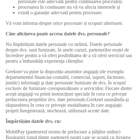
personale este adecvată pentru continuarea procesării;
procesarea în continuare nu vă va afecta interesele și
există o garanție adecvată pentru procesare.
Vă vom informa despre orice procesare și scopuri ulterioare.
Cine altcineva poate accesa datele dvs. personale?
Nu împărtășim datele personale cu străinii. Datele personale
despre dvs. sunt furnizate, în unele cazuri, partenerilor noștri de
încredere pentru a vă oferi posibilitatea de a vă oferi serviciul sau
pentru a îmbunătăți experiența clienților.
Geeknet va pune la dispoziția anumitor angajați (de exemplu
departamentul financiar-contabil, comercial, suport, facturare,
juridic) informaţii şi date personale furnizate de dvs. în scopul
exclusiv de furnizare corespunzătoare a serviciilor. Fiecare dintre
aceşti angajaţi va primi instrucţiuni speciale în ceea ce priveşte
prelucrarea propriilor dvs. date personale,Geeknet asumându-şi
răspunderea în ceea ce priveşte modalitatea în care angajaţii
proprii înregistrează, stochează, utilizează aceste date.
Împărtășim datele dvs. cu:
MobilPay (partenerul nostru de prelucrare a plăților online)
Bookurier (unul dintre partenerii noștri care se ocupă cu livrarea