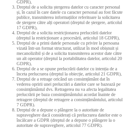
GDPR),
Dreptul de a solicita ștergerea datelor cu caracter personal
și, în cazul în care datele cu caracter personal au fost făcute
publice, transmiterea informațiilor referitoare la solicitarea
de ștergere către alți operatori (dreptul de ștergere, articolul
17 GDPR),
Dreptul de a solicita restricționarea prelucrării datelor
(dreptul la restricționare a procesării, articolul 18 GDPR),
Dreptul de a primi datele personale cu privire la persoana
vizată într-un format structurat, utilizat în mod obișnuit și
mecanolizibil și de a solicita transmiterea acestor date către
un alt operator (dreptul la portabilitatea datelor, articolul 20
GDPR),
Dreptul de a se opune prelucrării datelor cu intenția de a
înceta prelucrarea (dreptul la obiecție, articolul 21 GDPR),
Dreptul de a retrage oricând un consimțământ dat în
vederea opririi unei prelucrări a datelor care se bazează pe
consimțământul dvs. Retragerea nu va afecta legalitatea
prelucrării pe baza consimțământului acordat înainte de
retragere (dreptul de retragere a consimțământului, articolul
7 GDPR).
Dreptul de a depune o plângere la o autoritate de
supraveghere dacă considerați că prelucrarea datelor este o
încălcare a GDPR (dreptul de a depune o plângere la o
autoritate de supraveghere, articolul 77 GDPR).