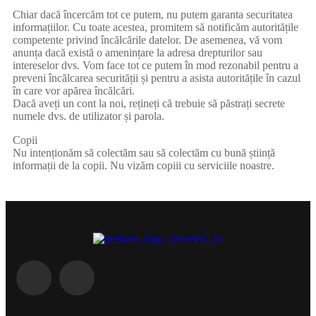
Chiar dacă încercăm tot ce putem, nu putem garanta securitatea
informațiilor. Cu toate acestea, promitem să notificăm autoritățile
competente privind încălcările datelor. De asemenea, vă vom
anunța dacă există o amenințare la adresa drepturilor sau
intereselor dvs. Vom face tot ce putem în mod rezonabil pentru a
preveni încălcarea securității și pentru a asista autoritățile în cazul
în care vor apărea încălcări.
Dacă aveți un cont la noi, rețineți că trebuie să păstrați secrete
numele dvs. de utilizator și parola.
Copii
Nu intenționăm să colectăm sau să colectăm cu bună știință
informații de la copii. Nu vizăm copiii cu serviciile noastre.