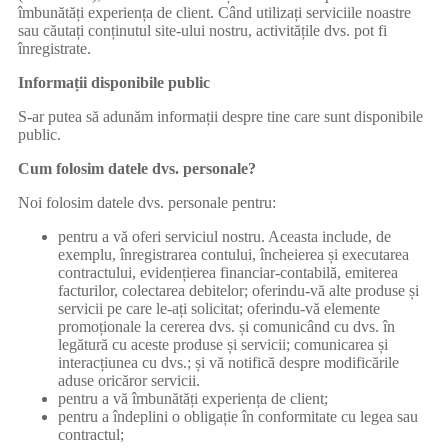
îmbunătăți experiența de client. Când utilizați serviciile noastre
sau căutați conținutul site-ului nostru, activitățile dvs. pot fi
înregistrate.
Informații disponibile public
S-ar putea să adunăm informații despre tine care sunt disponibile
public.
Cum folosim datele dvs. personale?
Noi folosim datele dvs. personale pentru:
pentru a vă oferi serviciul nostru. Aceasta include, de
exemplu, înregistrarea contului, încheierea și executarea
contractului, evidențierea financiar-contabilă, emiterea
facturilor, colectarea debitelor; oferindu-vă alte produse și
servicii pe care le-ați solicitat; oferindu-vă elemente
promoționale la cererea dvs. și comunicând cu dvs. în
legătură cu aceste produse și servicii; comunicarea și
interacțiunea cu dvs.; și vă notifică despre modificările
aduse oricăror servicii.
pentru a vă îmbunătăți experiența de client;
pentru a îndeplini o obligație în conformitate cu legea sau
contractul;