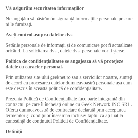
Vă asigurăm securitatea informațiilor
Ne angajăm să păstrăm în siguranță informațiile personale pe care
ni le furnizați.
Aveți control asupra datelor dvs.
Setările personale de informații și de comunicare pot fi actualizate
oricând. La solicitarea dvs., datele dvs. personale vor fi șterse.
Politica de confidențialitatee se angajeaza să vă protejeze
datele cu caracter personal.
Prin utilizarea site-ului geeknet.ro sau a serviciilor noastre, sunteți
de acord cu procesarea datelor dumneavoastră personale așa cum
este descris în această politică de confidențialitate.
Prezenta Politică de Confidențialitate face parte integrantă din
contractul pe care îl încheiați online cu Geek Network INC SRL.
Oferta dumneavoastră de contractare declarată prin acceptarea
termenilor și condițiilor înseamnă inclusiv faptul că ați luat la
cunoștință de conținutul Politicii de Confidențialitate.
Definiții