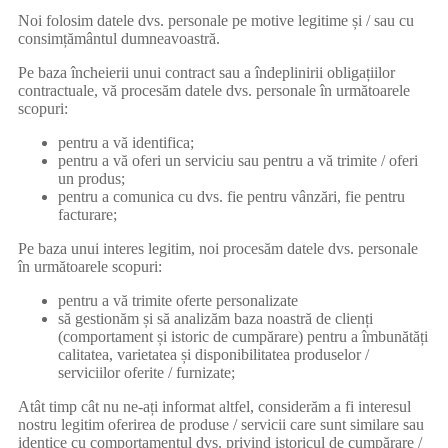
Noi folosim datele dvs. personale pe motive legitime și / sau cu
consimțământul dumneavoastră.
Pe baza încheierii unui contract sau a îndeplinirii obligațiilor
contractuale, vă procesăm datele dvs. personale în următoarele
scopuri:
pentru a vă identifica;
pentru a vă oferi un serviciu sau pentru a vă trimite / oferi
un produs;
pentru a comunica cu dvs. fie pentru vânzări, fie pentru
facturare;
Pe baza unui interes legitim, noi procesăm datele dvs. personale
în următoarele scopuri:
pentru a vă trimite oferte personalizate
să gestionăm și să analizăm baza noastră de clienți
(comportament și istoric de cumpărare) pentru a îmbunătăți
calitatea, varietatea și disponibilitatea produselor /
serviciilor oferite / furnizate;
Atât timp cât nu ne-ați informat altfel, considerăm a fi interesul
nostru legitim oferirea de produse / servicii care sunt similare sau
identice cu comportamentul dvs. privind istoricul de cumpărare /