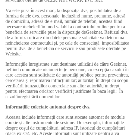
serviciilor oferite de GEEK NETWORK INC SRL
Vă este pusă în acest mod, la dispoziţia dvs, posibilitatea de a
furniza datele dvs. personale, incluzând nume, prenume, adresă
de domiciliu, adresă de e-mail, număr de telefon, acestea fiind
necesare încheierii în mod valabil a contractului online pentru a
beneficia de serviciile puse la dispoziţie deGeeknet. Refuzul dvs.
de a furniza oricare din datele personale solicitate va determina
neîncheierea contractului şi, pe cale de consecinţă, imposibilitatea
pentru dvs. de a beneficia de serviciile sau produsele ofertate pe
Website.
Informaţiile înregistrate sunt destinate utilizării de către Geeknet,
nefiind comunicate niciunei terţe persoane, cu excepţia cazului în
care acestea sunt solicitate de autorități publice pentru prevenirea,
cercetarea şi reprimarea infracțiunilor; autorități în drept cu scopul
verificării tranzacţiilor comerciale sau altor autorităţi în drept
pentru efectuarea oricăror verificări justificate în baza legii; În
cazul înregistrării domeniilor.
Informațiile colectate automat despre dvs.
Aceasta include informații care sunt stocate automat de module
cookie și alte instrumente de sesiune. De exemplu, informațiile
despre coșul de cumpărături, adresa IP, istoricul de cumpărături
(dacă există), etc. Aceste informații sunt utilizate pentru a vă