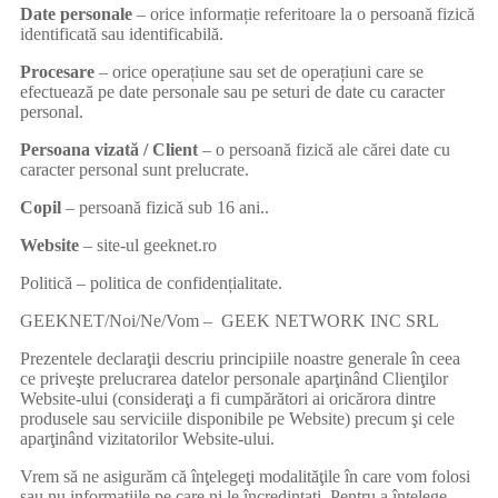
Date personale
– orice informație referitoare la o persoană fizică
identificată sau identificabilă.
Procesare
– orice operațiune sau set de operațiuni care se
efectuează pe date personale sau pe seturi de date cu caracter
personal.
Persoana vizată / Client
– o persoană fizică ale cărei date cu
caracter personal sunt prelucrate.
Copil
– persoană fizică sub 16 ani..
Website
– site-ul geeknet.ro
Politică – politica de confidențialitate.
GEEKNET/Noi/Ne/Vom – GEEK NETWORK INC SRL
Prezentele declaraţii descriu principiile noastre generale în ceea
ce priveşte prelucrarea datelor personale aparţinând Clienţilor
Website-ului (consideraţi a fi cumpărători ai oricărora dintre
produsele sau serviciile disponibile pe Website) precum şi cele
aparţinând vizitatorilor Website-ului.
Vrem să ne asigurăm că înţelegeţi modalităţile în care vom folosi
sau nu informaţiile pe care ni le încredinţaţi. Pentru a înţelege