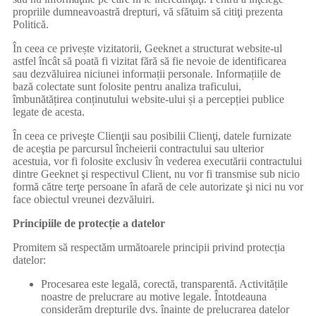
propriile dumneavoastră drepturi, vă sfătuim să citiţi prezenta
Politică.
În ceea ce privește vizitatorii, Geeknet a structurat website-ul
astfel încât să poată fi vizitat fără să fie nevoie de identificarea
sau dezvăluirea niciunei informații personale. Informațiile de
bază colectate sunt folosite pentru analiza traficului,
îmbunătățirea conținutului website-ului și a percepției publice
legate de acesta.
În ceea ce priveşte Clienţii sau posibilii Clienţi, datele furnizate
de aceştia pe parcursul încheierii contractului sau ulterior
acestuia, vor fi folosite exclusiv în vederea executării contractului
dintre Geeknet şi respectivul Client, nu vor fi transmise sub nicio
formă către terţe persoane în afară de cele autorizate şi nici nu vor
face obiectul vreunei dezvăluiri.
Principiile de protecție a datelor
Promitem să respectăm următoarele principii privind protecția
datelor:
Procesarea este legală, corectă, transparentă. Activitățile
noastre de prelucrare au motive legale. Întotdeauna
considerăm drepturile dvs. înainte de prelucrarea datelor