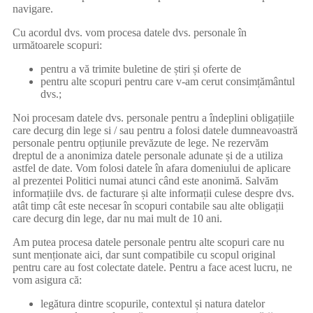
navigare.
Cu acordul dvs. vom procesa datele dvs. personale în
următoarele scopuri:
pentru a vă trimite buletine de știri și oferte de
pentru alte scopuri pentru care v-am cerut consimțământul
dvs.;
Noi procesam datele dvs. personale pentru a îndeplini obligațiile
care decurg din lege si / sau pentru a folosi datele dumneavoastră
personale pentru opțiunile prevăzute de lege. Ne rezervăm
dreptul de a anonimiza datele personale adunate și de a utiliza
astfel de date. Vom folosi datele în afara domeniului de aplicare
al prezentei Politici numai atunci când este anonimă. Salvăm
informațiile dvs. de facturare și alte informații culese despre dvs.
atât timp cât este necesar în scopuri contabile sau alte obligații
care decurg din lege, dar nu mai mult de 10 ani.
Am putea procesa datele personale pentru alte scopuri care nu
sunt menționate aici, dar sunt compatibile cu scopul original
pentru care au fost colectate datele. Pentru a face acest lucru, ne
vom asigura că:
legătura dintre scopurile, contextul și natura datelor