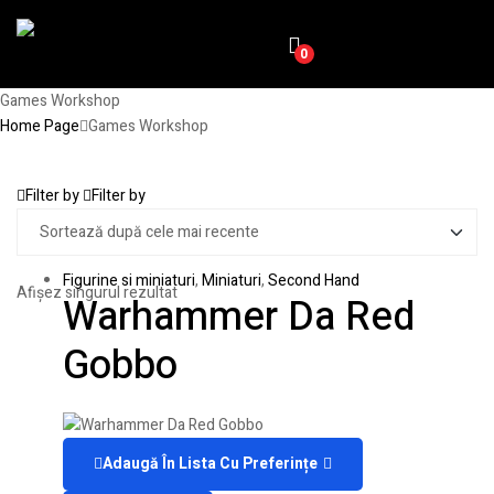
0
Games Workshop
Home Page
Games Workshop
Filter by
Filter by
Figurine si miniaturi
,
Miniaturi
,
Second Hand
Afișez singurul rezultat
Warhammer Da Red
Gobbo
Adaugă În Lista Cu Preferințe