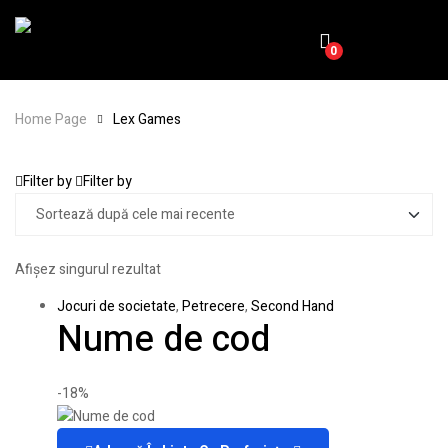
0
Home Page
Lex Games
Filter by
Filter by
Afișez singurul rezultat
Jocuri de societate
,
Petrecere
,
Second Hand
Nume de cod
-18%