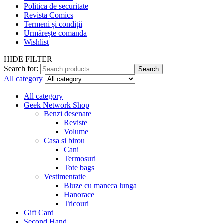
Politica de securitate
Revista Comics
Termeni și condiții
Urmărește comanda
Wishlist
HIDE FILTER
Search for:
Search
All category
All category
Geek Network Shop
Benzi desenate
Reviste
Volume
Casa si birou
Cani
Termosuri
Tote bags
Vestimentatie
Bluze cu maneca lunga
Hanorace
Tricouri
Gift Card
Second Hand