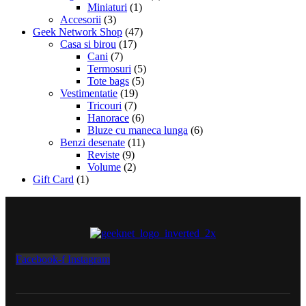
Miniaturi
(1)
Accesorii
(3)
Geek Network Shop
(47)
Casa si birou
(17)
Cani
(7)
Termosuri
(5)
Tote bags
(5)
Vestimentatie
(19)
Tricouri
(7)
Hanorace
(6)
Bluze cu maneca lunga
(6)
Benzi desenate
(11)
Reviste
(9)
Volume
(2)
Gift Card
(1)
Facebook-f
Instagram