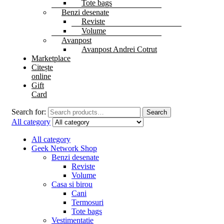
Tote bags
Benzi desenate
Reviste
Volume
Avanpost
Avanpost Andrei Cotrut
Marketplace
Citește
online
Gift
Card
Search for:
Search
All category
All category
Geek Network Shop
Benzi desenate
Reviste
Volume
Casa si birou
Cani
Termosuri
Tote bags
Vestimentatie