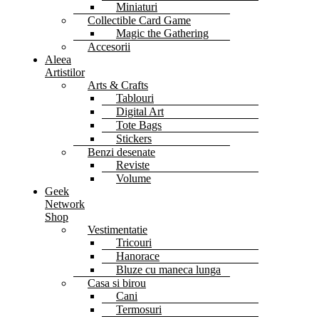
Miniaturi
Collectible Card Game
Magic the Gathering
Accesorii
Aleea
Artistilor
Arts & Crafts
Tablouri
Digital Art
Tote Bags
Stickers
Benzi desenate
Reviste
Volume
Geek
Network
Shop
Vestimentatie
Tricouri
Hanorace
Bluze cu maneca lunga
Casa si birou
Cani
Termosuri