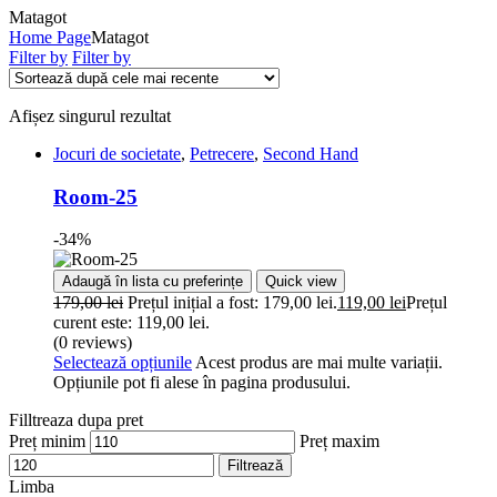
Matagot
Home Page
Matagot
Filter by
Filter by
Afișez singurul rezultat
Jocuri de societate
,
Petrecere
,
Second Hand
Room-25
-34%
Adaugă în lista cu preferințe
Quick view
179,00
lei
Prețul inițial a fost: 179,00 lei.
119,00
lei
Prețul
curent este: 119,00 lei.
(0 reviews)
Selectează opțiunile
Acest produs are mai multe variații.
Opțiunile pot fi alese în pagina produsului.
Filltreaza dupa pret
Preț minim
Preț maxim
Filtrează
Limba