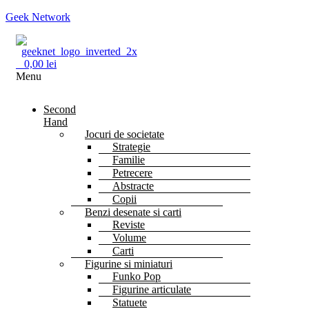
Geek Network
0
0,00
lei
Menu
Second
Hand
Jocuri de societate
Strategie
Familie
Petrecere
Abstracte
Copii
Benzi desenate si carti
Reviste
Volume
Carti
Figurine si miniaturi
Funko Pop
Figurine articulate
Statuete