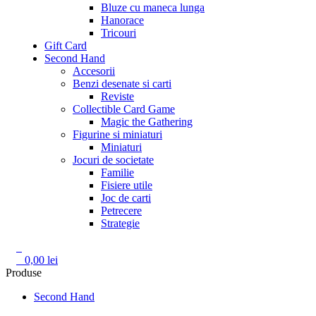
Bluze cu maneca lunga
Hanorace
Tricouri
Gift Card
Second Hand
Accesorii
Benzi desenate si carti
Reviste
Collectible Card Game
Magic the Gathering
Figurine si miniaturi
Miniaturi
Jocuri de societate
Familie
Fisiere utile
Joc de carti
Petrecere
Strategie
0
0
0,00
lei
Produse
Second Hand