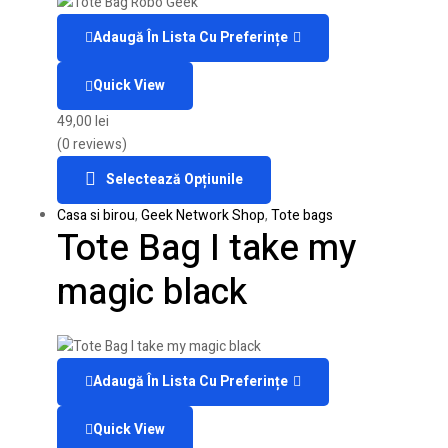
Adaugă În Lista Cu Preferințe
Quick View
49,00
lei
(0 reviews)
Selectează Opțiunile
Casa si birou
,
Geek Network Shop
,
Tote bags
Tote Bag I take my
magic black
Adaugă În Lista Cu Preferințe
Quick View