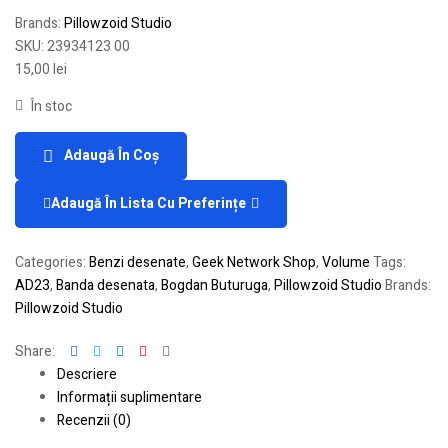
Brands:
Pillowzoid Studio
SKU:
23934123 00
15,00
lei
În stoc
Adaugă În Coș
Adaugă În Lista Cu Preferințe
Categories:
Benzi desenate
,
Geek Network Shop
,
Volume
Tags:
AD23
,
Banda desenata
,
Bogdan Buturuga
,
Pillowzoid Studio
Brands:
Pillowzoid Studio
Facebook
Twitter
Linkedin
Pinterest
Email
Share:
Descriere
Informații suplimentare
Recenzii (0)