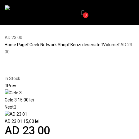
0
AD 23 00
Home Page
Geek Network Shop
Benzi desenate
Volume
AD 23
00
In Stock
Prev
Cele 3
15,00
lei
Next
AD 23 01
15,00
lei
AD 23 00