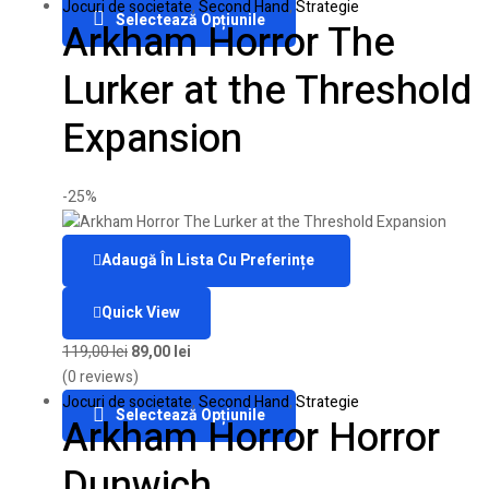
Jocuri de societate
,
Second Hand
,
Strategie
Selectează Opțiunile
Arkham Horror The
Lurker at the Threshold
Expansion
-25%
Adaugă În Lista Cu Preferințe
Quick View
119,00
lei
89,00
lei
(0 reviews)
Jocuri de societate
,
Second Hand
,
Strategie
Selectează Opțiunile
Arkham Horror Horror
Dunwich