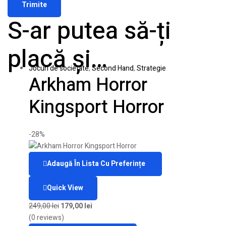
S-ar putea să-ți
placă și…
Jocuri de societate
,
Second Hand
,
Strategie
Arkham Horror
Kingsport Horror
-28%
Adaugă În Lista Cu Preferințe
Quick View
249,00
lei
179,00
lei
(0 reviews)