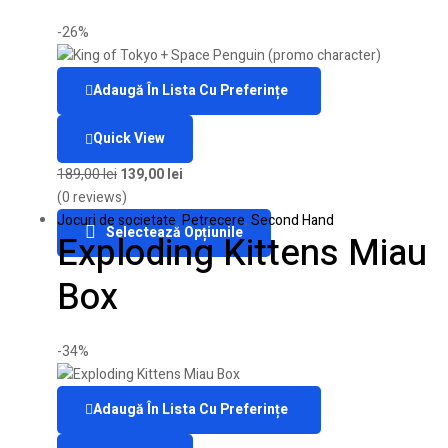
-26%
Adaugă În Lista Cu Preferințe
Quick View
189,00
lei
139,00
lei
(0 reviews)
Jocuri de societate
,
Petrecere
,
Second Hand
Selectează Opțiunile
Exploding Kittens Miau
Box
-34%
Adaugă În Lista Cu Preferințe