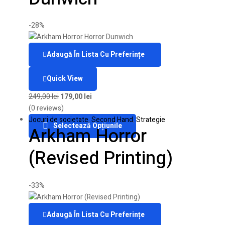
-28%
Adaugă În Lista Cu Preferințe
Quick View
249,00
lei
179,00
lei
(0 reviews)
Jocuri de societate
,
Second Hand
,
Strategie
Selectează Opțiunile
Arkham Horror
(Revised Printing)
-33%
Adaugă În Lista Cu Preferințe