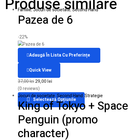
Produse similare
Familie
,
Jocuri de societate
,
Second Hand
Pazea de 6
-22%
Adaugă În Lista Cu Preferințe
Quick View
37,00
lei
29,00
lei
(0 reviews)
Jocuri de societate
,
Second Hand
,
Strategie
Selectează Opțiunile
King of Tokyo + Space
Penguin (promo
character)