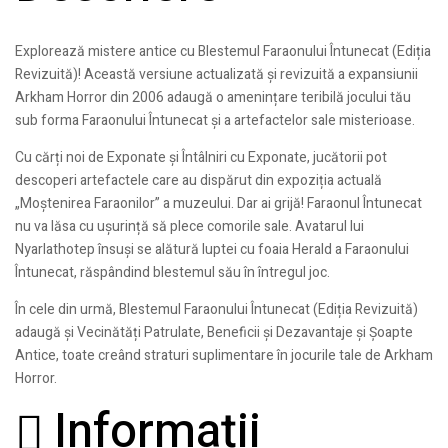
Explorează mistere antice cu Blestemul Faraonului Întunecat (Ediția
Revizuită)! Această versiune actualizată și revizuită a expansiunii
Arkham Horror din 2006 adaugă o amenințare teribilă jocului tău
sub forma Faraonului Întunecat și a artefactelor sale misterioase.
Cu cărți noi de Exponate și Întâlniri cu Exponate, jucătorii pot
descoperi artefactele care au dispărut din expoziția actuală
„Moștenirea Faraonilor” a muzeului. Dar ai grijă! Faraonul Întunecat
nu va lăsa cu ușurință să plece comorile sale. Avatarul lui
Nyarlathotep însuși se alătură luptei cu foaia Herald a Faraonului
Întunecat, răspândind blestemul său în întregul joc.
În cele din urmă, Blestemul Faraonului Întunecat (Ediția Revizuită)
adaugă și Vecinătăți Patrulate, Beneficii și Dezavantaje și Șoapte
Antice, toate creând straturi suplimentare în jocurile tale de Arkham
Horror.
Informații