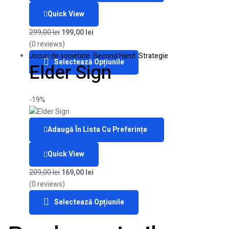
Quick View
299,00
lei
199,00
lei
(0 reviews)
Jocuri de societate
,
Second Hand
,
Strategie
Selectează Opțiunile
Elder Sign
-19%
Adaugă În Lista Cu Preferințe
Quick View
209,00
lei
169,00
lei
(0 reviews)
Selectează Opțiunile