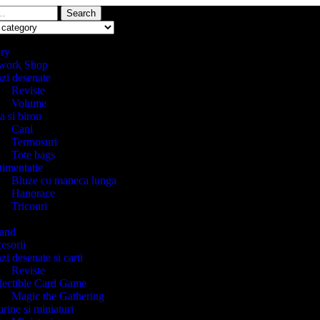
Search
ory
work Shop
zi desenate
Reviste
Volume
a si birou
Cani
Termosuri
Tote bags
timentatie
Bluze cu maneca lunga
Hanorace
Tricouri
and
esorii
zi desenate si carti
Reviste
lectible Card Game
Magic the Gathering
rine si miniaturi