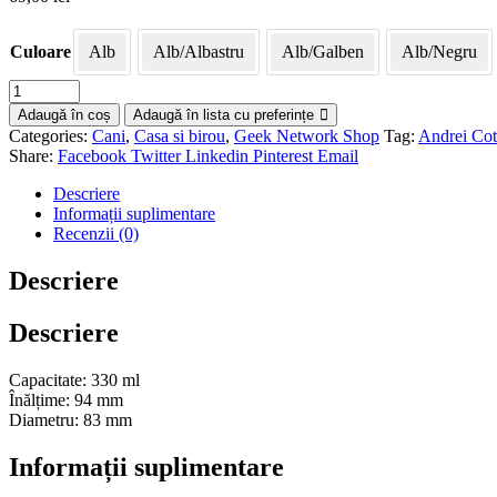
Culoare
Alb
Alb/Albastru
Alb/Galben
Alb/Negru
Adaugă în coș
Adaugă în lista cu preferințe
Categories:
Cani
,
Casa si birou
,
Geek Network Shop
Tag:
Andrei Cot
Share:
Facebook
Twitter
Linkedin
Pinterest
Email
Descriere
Informații suplimentare
Recenzii (0)
Descriere
Descriere
Capacitate: 330 ml
Înălțime: 94 mm
Diametru: 83 mm
Informații suplimentare