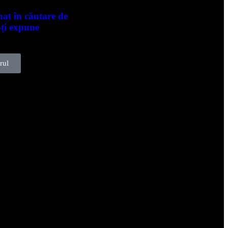
nat în căutare de
-ți expune
rul