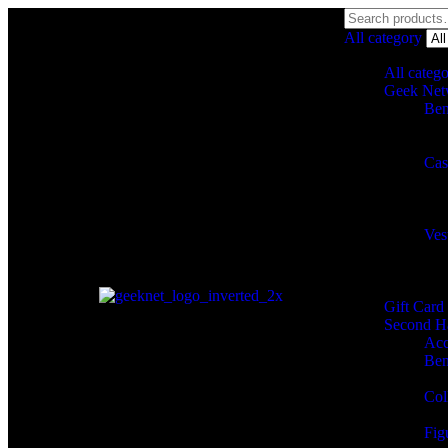
All category
All categ
Geek Net
Ben
Cas
Ves
Gift Card
Second H
Acc
Ben
Col
Figu