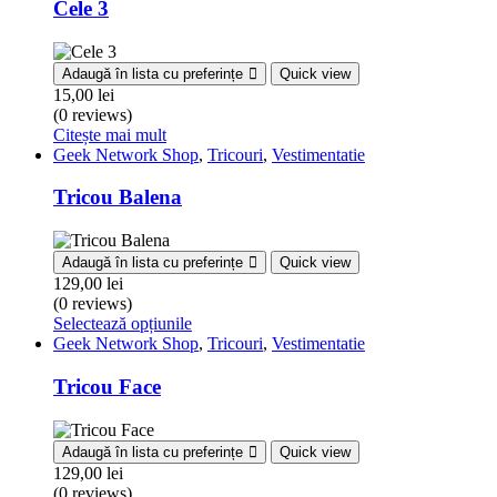
Cele 3
Adaugă în lista cu preferințe
Quick view
15,00
lei
(0 reviews)
Citește mai mult
Geek Network Shop
,
Tricouri
,
Vestimentatie
Tricou Balena
Adaugă în lista cu preferințe
Quick view
129,00
lei
(0 reviews)
Selectează opțiunile
Geek Network Shop
,
Tricouri
,
Vestimentatie
Tricou Face
Adaugă în lista cu preferințe
Quick view
129,00
lei
(0 reviews)