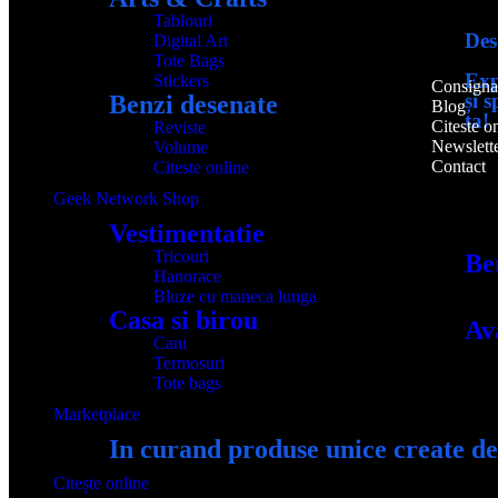
Tablouri
Desc
Digital Art
Tote Bags
Exp
Stickers
Consigna
și 
Benzi desenate
Blog
ta!
Citeste o
Reviste
Newslett
Volume
Contact
Citeste online
Geek Network Shop
Vestimentatie
Tricouri
Be
Hanorace
Bluze cu maneca lunga
Casa si birou
Av
Cani
Termosuri
Tote bags
Marketplace
In curand produse unice create de
Citește online