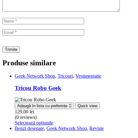
Produse similare
Geek Network Shop
,
Tricouri
,
Vestimentatie
Tricou Robo Geek
Adaugă în lista cu preferințe
Quick view
129,00
lei
(0 reviews)
Selectează opțiunile
Benzi desenate
,
Geek Network Shop
,
Reviste