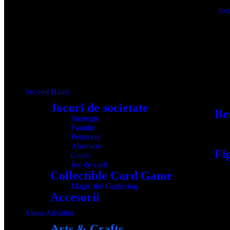
Jocu
Produse
Second Hand
Jocuri de societate
Ben
Strategie
Familie
Petrecere
Abstracte
Fi
Copii
Joc de carti
Collectible Card Game
Magic the Gathering
Accesorii
Aleea Artistilor
Arts & Crafts