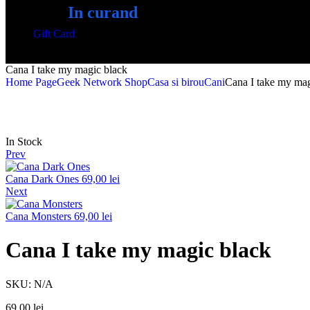
In curand
Gift Card
Cana I take my magic black
Home Page
Geek Network Shop
Casa si birou
Cani
Cana I take my mag
In Stock
Prev
Cana Dark Ones
69,00
lei
Next
Cana Monsters
69,00
lei
Cana I take my magic black
SKU:
N/A
69,00
lei