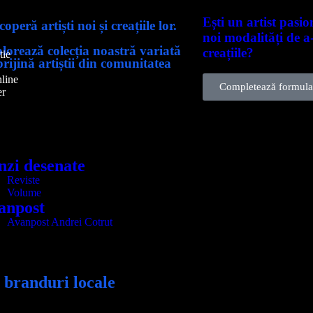
Ești un artist pasio
operă artiști noi și creațiile lor.
noi modalități de a
lorează colecția noastră variată
creațiile?
tie
sprijină artiștii din comunitatea
nline
Completează formula
er
nzi desenate
Reviste
Volume
anpost
Avanpost Andrei Cotrut
 branduri locale