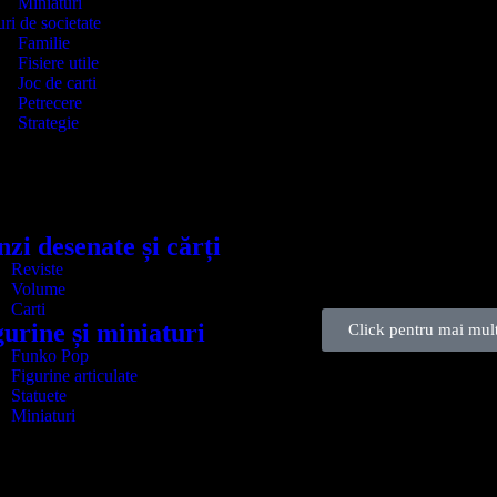
Miniaturi
ri de societate
Familie
Fisiere utile
Joc de carti
Petrecere
Strategie
zi desenate și cărți
Reviste
Volume
Carti
gurine și miniaturi
Click pentru mai mult
Funko Pop
Figurine articulate
Statuete
Miniaturi