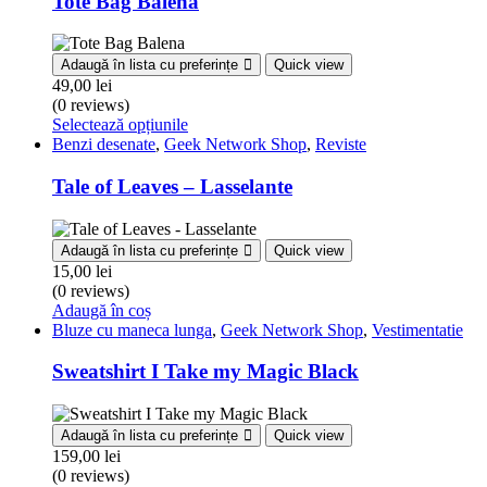
Tote Bag Balena
Adaugă în lista cu preferințe
Quick view
49,00
lei
(0 reviews)
Selectează opțiunile
Benzi desenate
,
Geek Network Shop
,
Reviste
Tale of Leaves – Lasselante
Adaugă în lista cu preferințe
Quick view
15,00
lei
(0 reviews)
Adaugă în coș
Bluze cu maneca lunga
,
Geek Network Shop
,
Vestimentatie
Sweatshirt I Take my Magic Black
Adaugă în lista cu preferințe
Quick view
159,00
lei
(0 reviews)