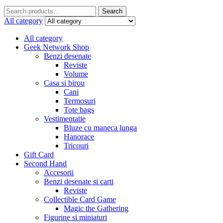
Search
All category
All category
Geek Network Shop
Benzi desenate
Reviste
Volume
Casa si birou
Cani
Termosuri
Tote bags
Vestimentatie
Bluze cu maneca lunga
Hanorace
Tricouri
Gift Card
Second Hand
Accesorii
Benzi desenate si carti
Reviste
Collectible Card Game
Magic the Gathering
Figurine si miniaturi