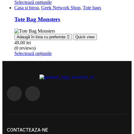
Selectează opțiunile
Casa si birou
,
Geek Network Shop
,
Tote bags
Tote Bag Monsters
Adaugă în lista cu preferințe
Quick view
49,00
lei
(0 reviews)
Selectează opțiunile
CONTACTEAZA-NE