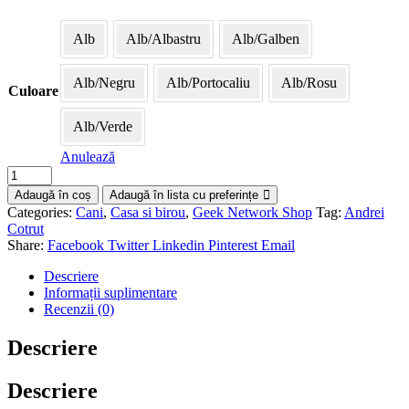
Alb
Alb/Albastru
Alb/Galben
Alb/Negru
Alb/Portocaliu
Alb/Rosu
Culoare
Alb/Verde
Anulează
Adaugă în coș
Adaugă în lista cu preferințe
Categories:
Cani
,
Casa si birou
,
Geek Network Shop
Tag:
Andrei
Cotrut
Share:
Facebook
Twitter
Linkedin
Pinterest
Email
Descriere
Informații suplimentare
Recenzii (0)
Descriere
Descriere