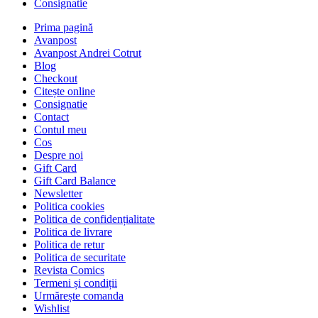
Consignatie
Prima pagină
Avanpost
Avanpost Andrei Cotrut
Blog
Checkout
Citește online
Consignatie
Contact
Contul meu
Cos
Despre noi
Gift Card
Gift Card Balance
Newsletter
Politica cookies
Politica de confidențialitate
Politica de livrare
Politica de retur
Politica de securitate
Revista Comics
Termeni și condiții
Urmărește comanda
Wishlist