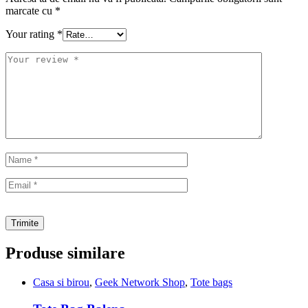
marcate cu
*
Your rating
*
Produse similare
Casa si birou
,
Geek Network Shop
,
Tote bags