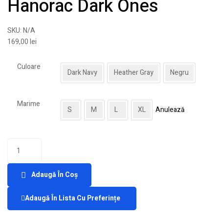
Hanorac Dark Ones
SKU:
N/A
169,00
lei
Culoare
Dark Navy
Heather Gray
Negru
Marime
S
M
L
XL
Anulează
Adaugă În Coș
Adaugă În Lista Cu Preferințe