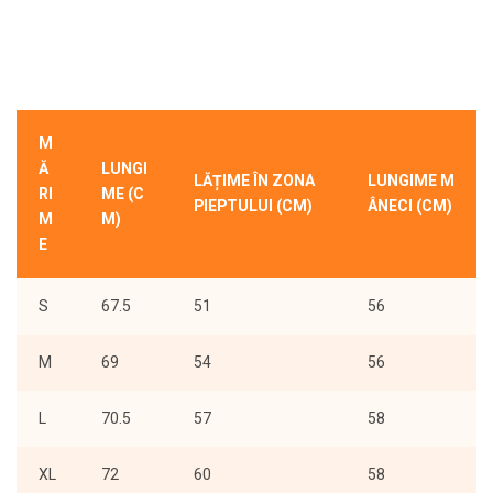
M
Ă
LUNGI
LĂȚIME ÎN ZONA
LUNGIME M
RI
ME (C
PIEPTULUI (CM)
ÂNECI (CM)
M
M)
E
S
67.5
51
56
M
69
54
56
L
70.5
57
58
XL
72
60
58