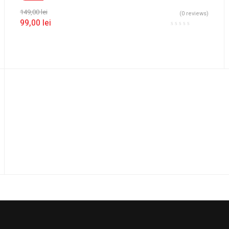
149,00
lei
(0 reviews)
99,00
lei