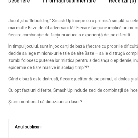
Descriere
Informații suplimentare
Recenzii (0)
Jocul „shufflebuilding” Smash Up începe cu o premisă simplă: ia cele
mai multe Baze decât adversarii tăi! Fiecare facțiune implică un mecan
fiecare combinație de facțiuni aduce o experiență de joc diferită.
În timpul jocului, sunt în joc cărți de bază (fiecare cu propriile difi
decide să lege minions-urile tale de alte Baze – să le distrugă comple
zombi folosesc puterea lor mistică pentru a declanșa o epidemie, i
epidemie de fiare masive în același timp?!?
Când o bază este distrusă, fiecare jucător de pe primul, al doilea și al
Cu opt facțiuni diferite, Smash Up include zeci de combinații de încerc
Și am menționat că dinozaurii au laser?
Anul publicarii