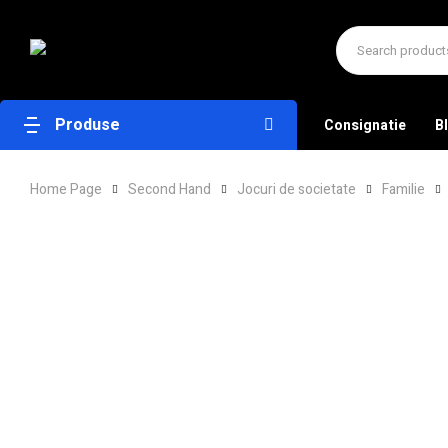
Produse
Consignatie
B
Home Page
Second Hand
Jocuri de societate
Familie