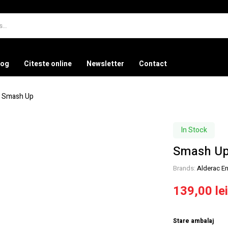
log
Citeste online
Newsletter
Contact
Smash Up
In Stock
Smash U
Brands:
Alderac E
139,00
le
Stare ambalaj