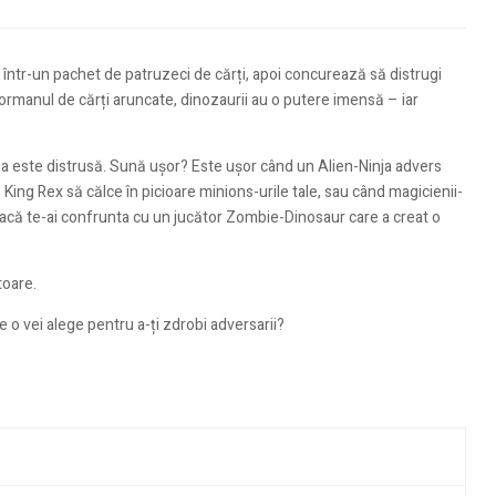
 într-un pachet de patruzeci de cărți, apoi concurează să distrugi
 mormanul de cărți aruncate, dinozaurii au o putere imensă – iar
 baza este distrusă. Sună ușor? Este ușor când un Alien-Ninja advers
King Rex să călce în picioare minions-urile tale, sau când magicienii-
acă te-ai confrunta cu un jucător Zombie-Dinosaur care a creat o
toare.
e o vei alege pentru a-ți zdrobi adversarii?