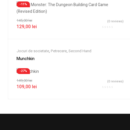
-11%
145,00
lei
(0 reviews)
129,00
lei
Jocuri de societate
,
Petrecere
,
Second Hand
Munchkin
-27%
149,00
lei
(0 reviews)
109,00
lei