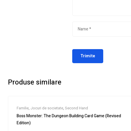
Produse similare
Familie
,
Jocuri de societate
,
Second Hand
Boss Monster: The Dungeon Building Card Game (Revised
Edition)