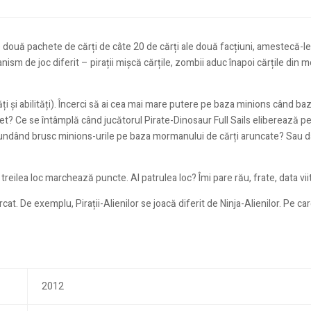
 două pachete de cărți de câte 20 de cărți ale două facțiuni, amestecă-le
ism de joc diferit – pirații mișcă cărțile, zombii aduc înapoi cărțile din
cultăți și abilități). Încerci să ai cea mai mare putere pe baza minions când
t? Ce se întâmplă când jucătorul Pirate-Dinosaur Full Sails eliberează pe 
nundând brusc minions-urile pe baza mormanului de cărți aruncate? Sau d
 treilea loc marchează puncte. Al patrulea loc? Îmi pare rău, frate, data vii
at. De exemplu, Pirații-Alienilor se joacă diferit de Ninja-Alienilor. Pe car
2012