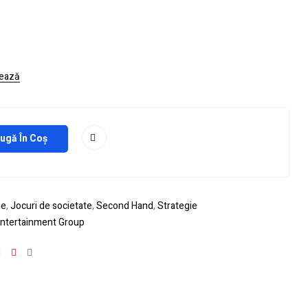
ează
ugă În Coș
ie
,
Jocuri de societate
,
Second Hand
,
Strategie
Entertainment Group
ok
tter
Linkedin
Pinterest
Email