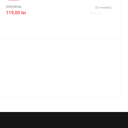
259,00
lei
(0 reviews)
119,00
lei