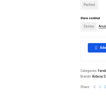
Perfect
Stare continut
Ca nou
Anul
Ada
Categories:
Famil
Brands:
Alderac 
Facebo
Twi
Share: