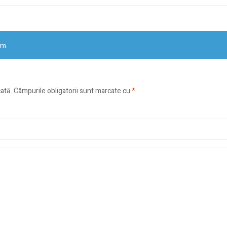
um.
cată.
Câmpurile obligatorii sunt marcate cu
*