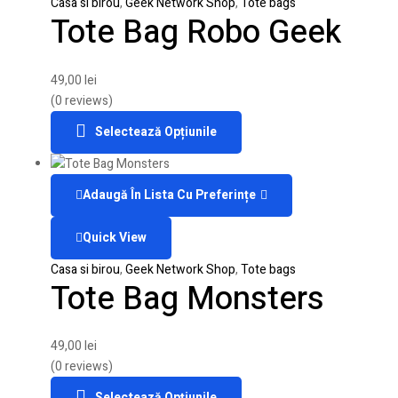
Casa si birou
,
Geek Network Shop
,
Tote bags
Tote Bag Robo Geek
49,00
lei
(0 reviews)
Selectează Opțiunile
Adaugă În Lista Cu Preferințe
Quick View
Casa si birou
,
Geek Network Shop
,
Tote bags
Tote Bag Monsters
49,00
lei
(0 reviews)
Selectează Opțiunile