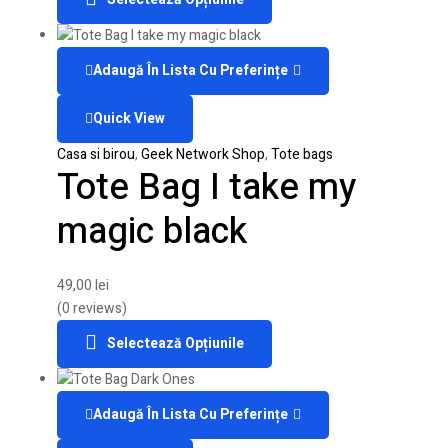
Adaugă În Lista Cu Preferințe
Quick View
Casa si birou
,
Geek Network Shop
,
Tote bags
Tote Bag I take my
magic black
49,00
lei
(0 reviews)
Selectează Opțiunile
Adaugă În Lista Cu Preferințe