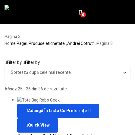
0
Pagina 3
Home Page
Produse etichetate „Andrei Cotrut”
Pagina 3
Filter by
Filter by
Afișez 25 - 36 din 36 de rezultate
Adaugă În Lista Cu Preferințe
Quick View