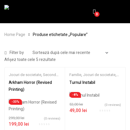
0
Home Page
Produse etichetate „Populare”
Filter by
Afișez toate cele 5 rezultate
Jocuri de societate
,
Second
Familie
,
Jocuri de societate
,
Hand
,
Strategie
Petrecere
,
Second Hand
Arkham Horror (Revised
Turnul Instabil
Printing)
-8%
-33%
53,00
lei
(0 reviews)
49,00
lei
299,00
lei
(0 reviews)
199,00
lei