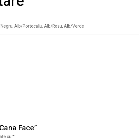
tare
/Negru, Alb/Portocaliu, Alb/Rosu, Alb/Verde
 „Cana Face”
cate cu
*