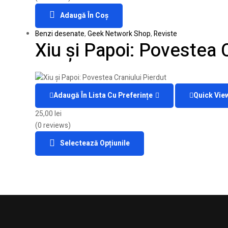
Adaugă În Coș
Benzi desenate
,
Geek Network Shop
,
Reviste
Xiu și Papoi: Povestea C
Adaugă În Lista Cu Preferințe
Quick Vie
25,00
lei
(0 reviews)
Selectează Opțiunile