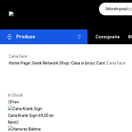
All category
Produse
Consignatie
B
Cana Face
Home Page
Geek Network Shop
Casa si birou
Cani
Cana Face
In Stock
Prev
Cana Krank Sign
69,00
lei
Next