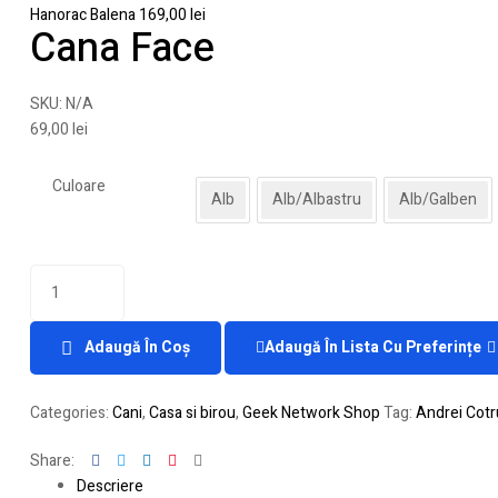
Hanorac Balena
169,00
lei
Cana Face
SKU:
N/A
69,00
lei
Culoare
Alb
Alb/Albastru
Alb/Galben
Adaugă În Coș
Adaugă În Lista Cu Preferințe
Categories:
Cani
,
Casa si birou
,
Geek Network Shop
Tag:
Andrei Cotr
Facebook
Twitter
Linkedin
Pinterest
Email
Share:
Descriere