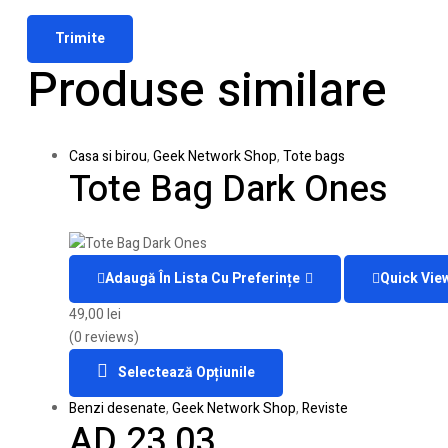
Produse similare
Casa si birou
,
Geek Network Shop
,
Tote bags
Tote Bag Dark Ones
Adaugă În Lista Cu Preferințe
Quick Vie
49,00
lei
(0 reviews)
Selectează Opțiunile
Benzi desenate
,
Geek Network Shop
,
Reviste
AD 23 03