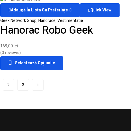
Adaugă În Lista Cu Preferințe
Quick View
Geek Network Shop
,
Hanorace
,
Vestimentatie
Hanorac Robo Geek
169,00
lei
(0 reviews)
Selectează Opțiunile
2
3