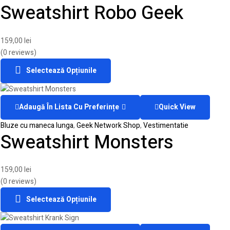
Sweatshirt Robo Geek
159,00
lei
(0 reviews)
Selectează Opțiunile
Adaugă În Lista Cu Preferințe
Quick View
Bluze cu maneca lunga
,
Geek Network Shop
,
Vestimentatie
Sweatshirt Monsters
159,00
lei
(0 reviews)
Selectează Opțiunile