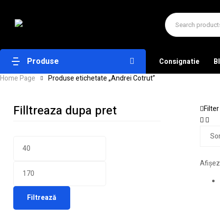
Produse
Consignatie
B
Home Page
Produse etichetate „Andrei Cotrut”
Filltreaza dupa pret
Filter
Afișez
Filtrează