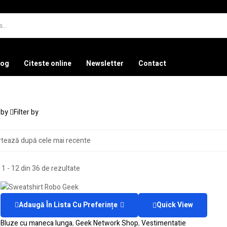
log
Citeste online
Newsletter
Contact
 by
Filter by
 1 - 12 din 36 de rezultate
Adaugă În Lista Cu Preferințe
Quick View
Bluze cu maneca lunga
,
Geek Network Shop
,
Vestimentatie