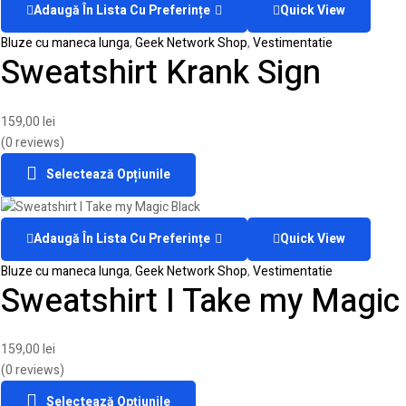
Adaugă În Lista Cu Preferințe
Quick View
Bluze cu maneca lunga
,
Geek Network Shop
,
Vestimentatie
Sweatshirt Krank Sign
159,00
lei
(0 reviews)
Selectează Opțiunile
Adaugă În Lista Cu Preferințe
Quick View
Bluze cu maneca lunga
,
Geek Network Shop
,
Vestimentatie
Sweatshirt I Take my Magic
159,00
lei
(0 reviews)
Selectează Opțiunile