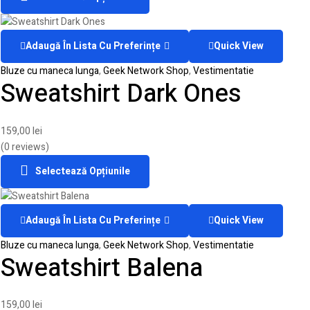
Adaugă În Lista Cu Preferințe
Quick View
Bluze cu maneca lunga
,
Geek Network Shop
,
Vestimentatie
Sweatshirt Dark Ones
159,00
lei
(0 reviews)
Selectează Opțiunile
Adaugă În Lista Cu Preferințe
Quick View
Bluze cu maneca lunga
,
Geek Network Shop
,
Vestimentatie
Sweatshirt Balena
159,00
lei