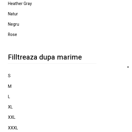
Heather Gray
Natur
Negru
Rose
Filltreaza dupa marime
S
M
L
XL
XXL
XXXL