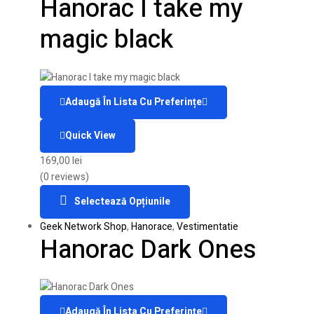
Hanorac I take my
magic black
Adaugă În Lista Cu Preferințe
Quick View
169,00
lei
(0 reviews)
Selectează Opțiunile
Geek Network Shop
,
Hanorace
,
Vestimentatie
Hanorac Dark Ones
Adaugă În Lista Cu Preferințe