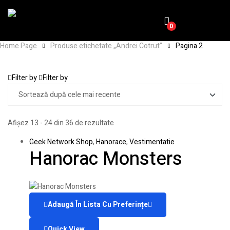
0
Home Page
Produse etichetate „Andrei Cotrut”
Pagina 2
Filter by
Filter by
Afișez 13 - 24 din 36 de rezultate
Geek Network Shop
,
Hanorace
,
Vestimentatie
Hanorac Monsters
Adaugă În Lista Cu Preferințe
Quick View